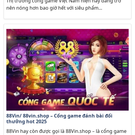
Thị trường cổng game Việt Nam hiện nay đang trở
nên nóng hơn bao giờ hết với siêu phẩm...
88Vin/ 88vin.shop – Cổng game đánh bài đổi
thưởng hot 2025
88Vin hay còn được gọi là 88Vin.shop – là cổng game