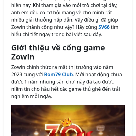
hiện nay. Khi tham gia vào mỗi trò chơi tại đây,
anh em đều có cơ hội mang về cho mình rất
nhiều giải thưởng hấp dẫn. Vậy điều gì đã giúp
Zowin thành công như vậy? Hãy cùng
SV66
tìm
hiểu chi tiết ngay trong bài viết sau đây.
Giới thiệu về cổng game
Zowin
Zowin chính thức ra mắt thị trường vào năm
2023 cùng với
Bom79 Club
. Mới hoạt động chưa
được 1 năm nhưng sân chơi này đã tạo được
niềm tin cho hầu hết các game thủ ghé đến trải
nghiệm mỗi ngày.