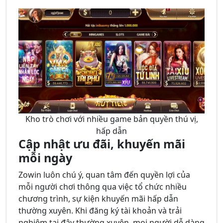
Kho trò chơi với nhiều game bản quyền thú vị,
hấp dẫn
Cập nhật ưu đãi, khuyến mãi
mỗi ngày
Zowin luôn chú ý, quan tâm đến quyền lợi của
mỗi người chơi thông qua việc tổ chức nhiều
chương trình, sự kiện khuyến mãi hấp dẫn
thường xuyên. Khi đăng ký tài khoản và trải
nghiệm tại đây thường xuyên, mọi người dễ dàng