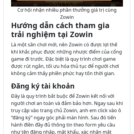
Cơ hội nhận nhiều phần thưởng giá trị cùng
Zowin
Hướng dẫn cách tham gia
trải nghiệm tại Zowin
Là một sân chơi mới, nên Zowin có được lợi thế
khi khắc phục được những nhược điểm của cổng
game đi trước. Đặc biệt là quy trình chơi game
được rút ngắn, tối ưu hóa thủ tục để người chơi
không cảm thấy phiền phức hay tốn thời gian.
Đăng ký tài khoản
Đây là quy trình bắt buộc để Zowin kết nối với
người chơi an toàn và đảm bảo hơn. Ngay sau khi
truy cập vào trang chủ Zowin, anh em click vào ô
“đăng ký” ngay góc phải màn hình. Sau đó tiến
hành điền đầy đủ thông tin theo form yêu cầu
như tên đăng nhập, mật khẩu, xác nhận mật