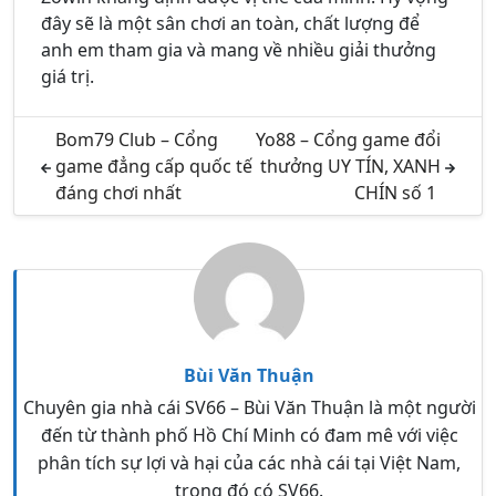
đây sẽ là một sân chơi an toàn, chất lượng để
anh em tham gia và mang về nhiều giải thưởng
giá trị.
Bom79 Club – Cổng
Yo88 – Cổng game đổi
game đẳng cấp quốc tế
thưởng UY TÍN, XANH
đáng chơi nhất
CHÍN số 1
Bùi Văn Thuận
Chuyên gia nhà cái SV66 – Bùi Văn Thuận là một người
đến từ thành phố Hồ Chí Minh có đam mê với việc
phân tích sự lợi và hại của các nhà cái tại Việt Nam,
trong đó có SV66.