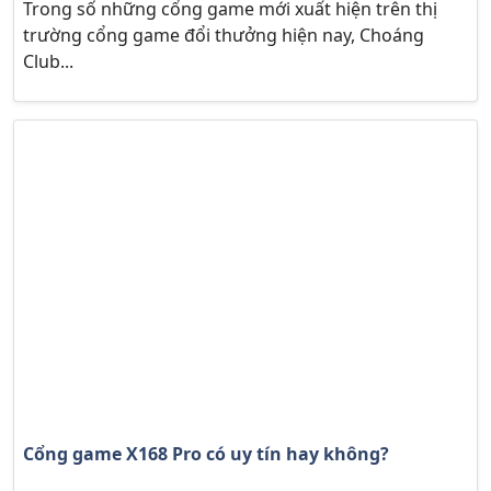
Trong số những cổng game mới xuất hiện trên thị
trường cổng game đổi thưởng hiện nay, Choáng
Club...
Cổng game X168 Pro có uy tín hay không?