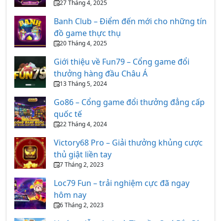
27 Tháng 4, 2025
Banh Club – Điểm đến mới cho những tín
đồ game thực thụ
20 Tháng 4, 2025
Giới thiệu về Fun79 – Cổng game đổi
thưởng hàng đầu Châu Á
13 Tháng 5, 2024
Go86 – Cổng game đổi thưởng đẳng cấp
quốc tế
22 Tháng 4, 2024
Victory68 Pro – Giải thưởng khủng cược
thủ giật liền tay
7 Tháng 2, 2023
Loc79 Fun – trải nghiệm cực đã ngay
hôm nay
6 Tháng 2, 2023