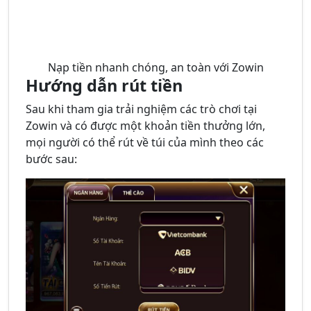
Nạp tiền nhanh chóng, an toàn với Zowin
Hướng dẫn rút tiền
Sau khi tham gia trải nghiệm các trò chơi tại
Zowin và có được một khoản tiền thưởng lớn,
mọi người có thể rút về túi của mình theo các
bước sau: