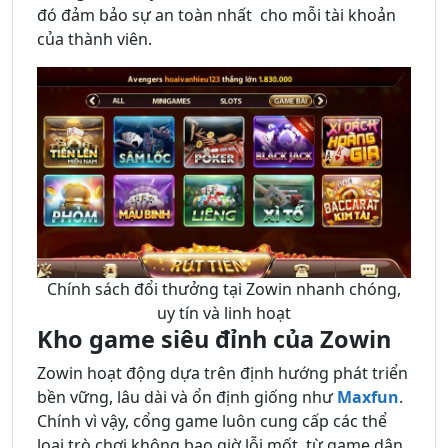
đó đảm bảo sự an toàn nhất cho mỗi tài khoản
của thành viên.
Chính sách đổi thưởng tại Zowin nhanh chóng,
uy tín và linh hoạt
Kho game siêu đỉnh của Zowin
Zowin hoạt động dựa trên định hướng phát triển
bền vững, lâu dài và ổn định giống như
Maxfun
.
Chính vì vậy, cổng game luôn cung cấp các thể
loại trò chơi không bao giờ lỗi mốt, từ game dân