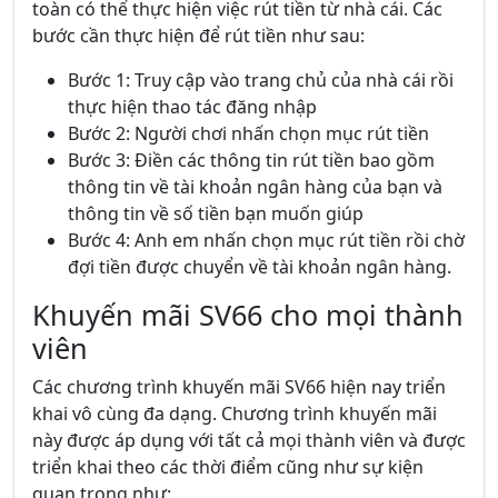
toàn có thể thực hiện việc rút tiền từ nhà cái. Các
bước cần thực hiện để rút tiền như sau:
Bước 1: Truy cập vào trang chủ của nhà cái rồi
thực hiện thao tác đăng nhập
Bước 2: Người chơi nhấn chọn mục rút tiền
Bước 3: Điền các thông tin rút tiền bao gồm
thông tin về tài khoản ngân hàng của bạn và
thông tin về số tiền bạn muốn giúp
Bước 4: Anh em nhấn chọn mục rút tiền rồi chờ
đợi tiền được chuyển về tài khoản ngân hàng.
Khuyến mãi SV66 cho mọi thành
viên
Các chương trình khuyến mãi SV66 hiện nay triển
khai vô cùng đa dạng. Chương trình khuyến mãi
này được áp dụng với tất cả mọi thành viên và được
triển khai theo các thời điểm cũng như sự kiện
quan trọng như: