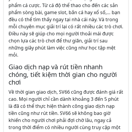
phẩm cá cược. Từ cá độ thể thao cho đến các sản
phẩm sòng bài, game slot, bắn cá hay xổ số,… bạn
đều có thể tìm thấy ngay tại nhà cái này. Và trong
mỗi chuyên mục giải trí lại có rất nhiều các trò chơi.
Điều này sẽ giúp cho mọi người thoải mái được
chọn lựa các trò chơi để thư giãn, giải trí sau
những giây phút làm việc cũng như học tập mệt
mỏi.
Giao dịch nạp và rút tiền nhanh
chóng, tiết kiệm thời gian cho người
chơi
Về thời gian giao dịch, SV66 cũng được đánh giá rất
cao. Mọi người chỉ cần dành khoảng 3 đến 5 phút
là đã có thể thực hiện thành công giao dịch nạp
tiền cũng như rút tiền. SV66 sẽ không bao giờ
khiến cho người chơi phải đợi chờ lâu, ngay cả
trong thời điểm có nhiều người cùng truy cập một