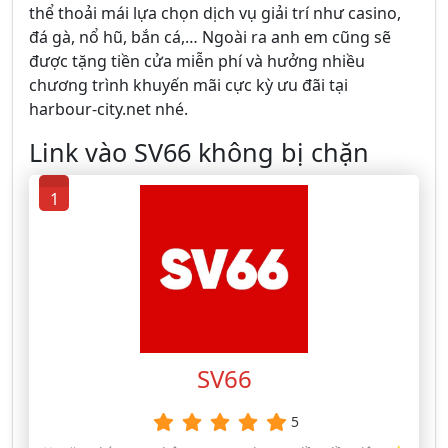
thể thoải mái lựa chọn dịch vụ giải trí như casino,
đá gà, nổ hũ, bắn cá,… Ngoài ra anh em cũng sẽ
được tặng tiền cửa miễn phí và hưởng nhiều
chương trình khuyến mãi cực kỳ ưu đãi tại
harbour-city.net nhé.
Link vào SV66 không bị chặn
1
SV66
5