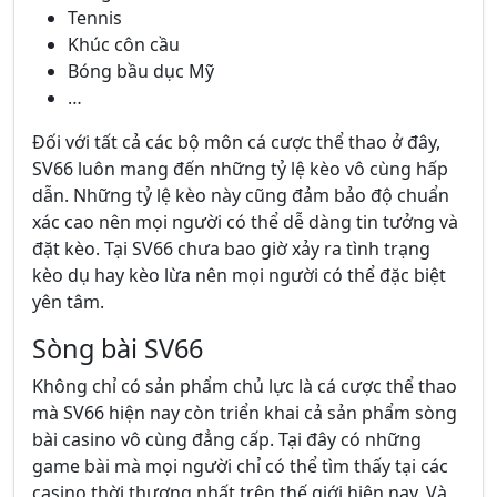
Tennis
Khúc côn cầu
Bóng bầu dục Mỹ
…
Đối với tất cả các bộ môn cá cược thể thao ở đây,
SV66 luôn mang đến những tỷ lệ kèo vô cùng hấp
dẫn. Những tỷ lệ kèo này cũng đảm bảo độ chuẩn
xác cao nên mọi người có thể dễ dàng tin tưởng và
đặt kèo. Tại SV66 chưa bao giờ xảy ra tình trạng
kèo dụ hay kèo lừa nên mọi người có thể đặc biệt
yên tâm.
Sòng bài SV66
Không chỉ có sản phẩm chủ lực là cá cược thể thao
mà SV66 hiện nay còn triển khai cả sản phẩm sòng
bài casino vô cùng đẳng cấp. Tại đây có những
game bài mà mọi người chỉ có thể tìm thấy tại các
casino thời thượng nhất trên thế giới hiện nay. Và