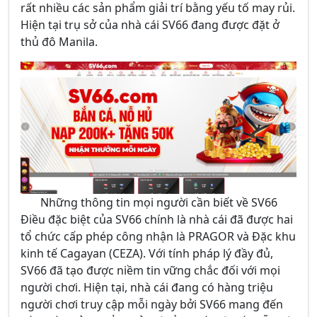
rất nhiều các sản phẩm giải trí bằng yếu tố may rủi.
Hiện tại trụ sở của nhà cái SV66 đang được đặt ở
thủ đô Manila.
Những thông tin mọi người cần biết về SV66
Điều đặc biệt của SV66 chính là nhà cái đã được hai
tổ chức cấp phép công nhận là PRAGOR và Đặc khu
kinh tế Cagayan (CEZA). Với tính pháp lý đầy đủ,
SV66 đã tạo được niềm tin vững chắc đối với mọi
người chơi. Hiện tại, nhà cái đang có hàng triệu
người chơi truy cập mỗi ngày bởi SV66 mang đến