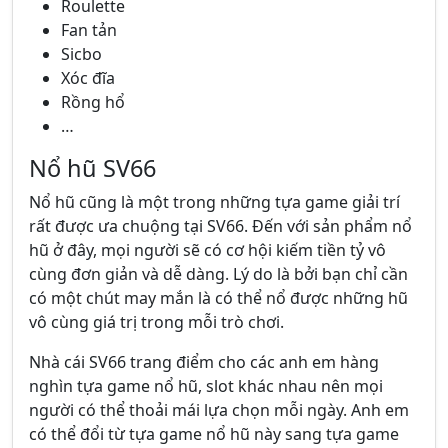
Roulette
Fan tản
Sicbo
Xóc đĩa
Rồng hổ
…
Nổ hũ SV66
Nổ hũ cũng là một trong những tựa game giải trí
rất được ưa chuộng tại SV66. Đến với sản phẩm nổ
hũ ở đây, mọi người sẽ có cơ hội kiếm tiền tỷ vô
cùng đơn giản và dễ dàng. Lý do là bởi bạn chỉ cần
có một chút may mắn là có thể nổ được những hũ
vô cùng giá trị trong mỗi trò chơi.
Nhà cái SV66 trang điểm cho các anh em hàng
nghìn tựa game nổ hũ, slot khác nhau nên mọi
người có thể thoải mái lựa chọn mỗi ngày. Anh em
có thể đổi từ tựa game nổ hũ này sang tựa game