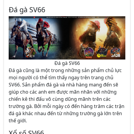
Đá gà SV66
Đá gà SV66
Đá gà cũng là một trong những sản phẩm chủ lực
mọi người có thể tìm thấy ngay trên trang chủ
SV66. Sản phẩm đá gà và nhà hàng mang đến sẽ
giúp cho các anh em được mãn nhãn với những
chiến kê thi đấu vô cùng dũng mãnh trên các
trường gà. Bởi mỗi ngày có đến hàng trăm các trận
đá gà khác nhau đến từ những trường gà lớn trên
thế giới.
Xổ số SV66