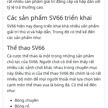
rất nhiều sản phẩm giải trí đẳng cấp và hấp dẫn với
tỷ lệ trả thưởng cao.
Các sản phẩm SV66 triển khai
SV66 hiện nay đang triển khai khá nhiều sản phẩm
giải trí thú vị và hấp dẫn. Trong đó có thể kể đến
các sản phẩm như:
Thể thao SV66
Cá cược thể thao là một trong những sản phẩm
chủ lực của SV66. Người chơi có thể tìm thấy rất
nhiều các sảnh chơi khác nhau trong chuyên mục
này. Điều thú vị của thể thao SV66 đó chính là có rất
nhiều bộ môn để mọi người thoải mái lựa chọn bên
cạnh môn thể thao vua là bóng đá. Có thể kể đến
như:
Bóng chuyền
Bóng rổ