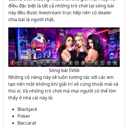
điều đặc biệt là tất cả những trò chơi tại sòng bài
này đều được livestream trực tiếp nên có dealer
chia bài là người thật.
Sòng bài SV66
Những cô nàng này sẽ luôn tương tác với các em
tạo nên một không khí giải trí vô cùng thoải mái và
thú vị. Và những trò chơi mà mọi người có thể tìm
thấy ở nhà cái này là:
Blackjack
Poker
Baccarat