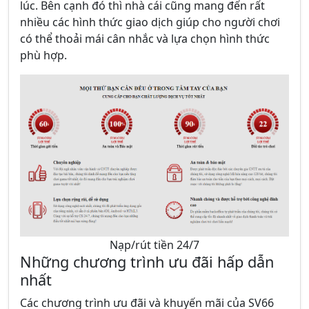
lúc. Bên cạnh đó thì nhà cái cũng mang đến rất
nhiều các hình thức giao dịch giúp cho người chơi
có thể thoải mái cân nhắc và lựa chọn hình thức
phù hợp.
Nạp/rút tiền 24/7
Những chương trình ưu đãi hấp dẫn
nhất
Các chương trình ưu đãi và khuyến mãi của SV66