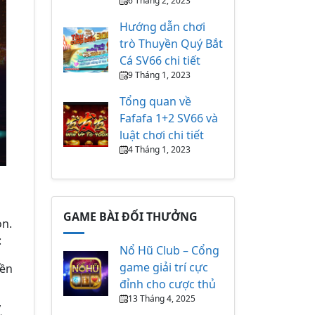
6 Tháng 2, 2023
Hướng dẫn chơi
trò Thuyền Quý Bắt
Cá SV66 chi tiết
9 Tháng 1, 2023
Tổng quan về
Fafafa 1+2 SV66 và
luật chơi chi tiết
4 Tháng 1, 2023
GAME BÀI ĐỔI THƯỞNG
ọn.
:
Nổ Hũ Club – Cổng
game giải trí cực
iền
đỉnh cho cược thủ
13 Tháng 4, 2025
,