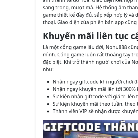
âm thanh và đồ họa. Giao diện kết hợp 
sang trọng, mượt mà. Hệ thống âm thanh
game thiết kế đầy đủ, sắp xếp hợp lý và
thoại. Giao diện của phiên bản app cũng
Khuyến mãi liên tục c
Là một cổng game lâu đời, Nohu888 cũ
mình. Cổng game luôn rất thoáng tay tro
đặc biệt. Khi trở thành người chơi của 
như:
Nhận ngay giftcode khi người chơi 
Nhận ngay khuyến mãi lên tới 300% 
Sự kiện nhận giftcode với giá trị lên 
Sự kiện khuyến mãi theo tuần, theo t
Thành viên VIP sẽ nhận được khuyến