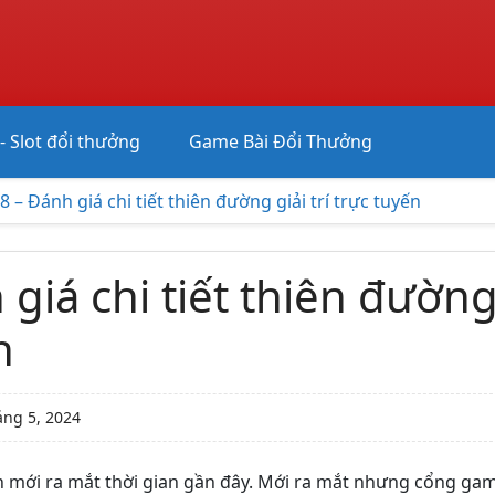
- Slot đổi thưởng
Game Bài Đổi Thưởng
– Đánh giá chi tiết thiên đường giải trí trực tuyến
giá chi tiết thiên đườn
n
áng 5, 2024
ến mới ra mắt thời gian gần đây. Mới ra mắt nhưng cổng ga