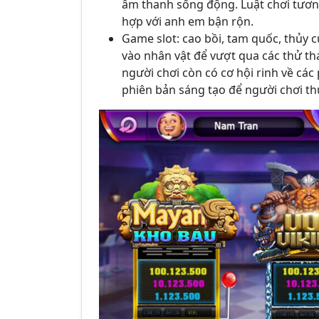
âm thanh sống động. Luật chơi tươn
hợp với anh em bận rộn.
Game slot: cao bồi, tam quốc, thủy 
vào nhân vật để vượt qua các thử th
người chơi còn có cơ hội rinh về cá
phiên bản sáng tạo để người chơi th