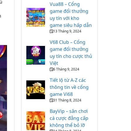
ù
Vua88 – Cổng
game đổi thưởng
n
uy tín với kho
game siêu hấp dẫn
13 Tháng 9, 2024
V68 Club – Cổng
game đổi thưởng
uy tín cho cược thủ
Việt
6 Tháng 9, 2024
Tiết lộ từ A-Z các
thông tin về cổng
game Vi68
31 Tháng 8, 2024
BayVip – sân chơi
cá cược đẳng cấp
không thể bỏ lỡ