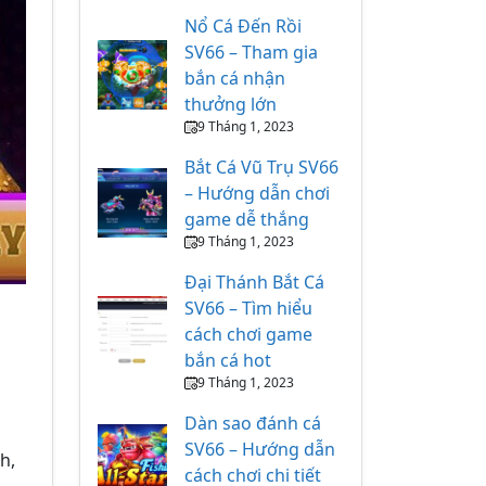
Nổ Cá Đến Rồi
SV66 – Tham gia
bắn cá nhận
thưởng lớn
9 Tháng 1, 2023
Bắt Cá Vũ Trụ SV66
– Hướng dẫn chơi
game dễ thắng
9 Tháng 1, 2023
Đại Thánh Bắt Cá
SV66 – Tìm hiểu
cách chơi game
bắn cá hot
9 Tháng 1, 2023
Dàn sao đánh cá
SV66 – Hướng dẫn
h,
cách chơi chi tiết