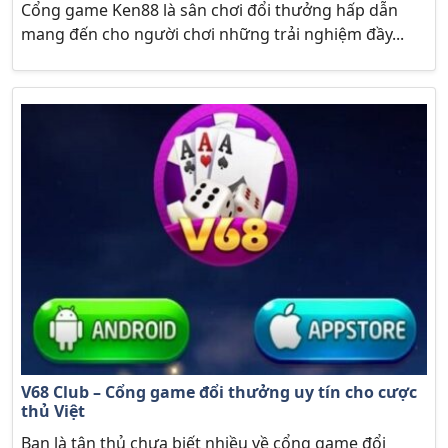
Cổng game Ken88 là sân chơi đổi thưởng hấp dẫn
mang đến cho người chơi những trải nghiệm đầy...
V68 Club – Cổng game đổi thưởng uy tín cho cược
thủ Việt
Bạn là tân thủ chưa biết nhiều về cổng game đổi