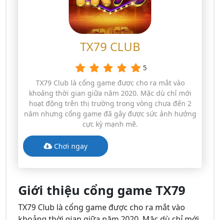
TX79 CLUB
5
TX79 Club là cổng game được cho ra mắt vào
khoảng thời gian giữa năm 2020. Mặc dù chỉ mới
hoạt động trên thị trường trong vòng chưa đến 2
năm nhưng cổng game đã gây được sức ảnh hưởng
cực kỳ mạnh mẽ.
Chơi ngay
Giới thiệu cổng game TX79
TX79 Club là cổng game được cho ra mắt vào
khoảng thời gian giữa năm 2020. Mặc dù chỉ mới