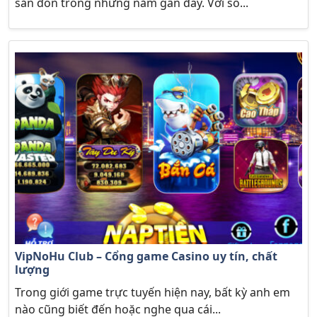
săn đón trong những năm gần đây. Với số...
VipNoHu Club – Cổng game Casino uy tín, chất
lượng
Trong giới game trực tuyến hiện nay, bất kỳ anh em
nào cũng biết đến hoặc nghe qua cái...