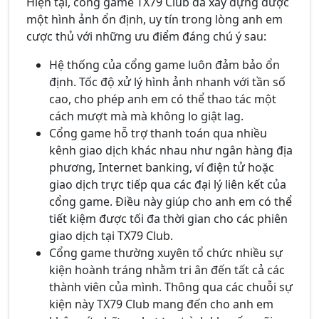
Hiện tại, cổng game TX79 Club đã xây dựng được
một hình ảnh ổn định, uy tín trong lòng anh em
cược thủ với những ưu điểm đáng chú ý sau:
Hệ thống của cổng game luôn đảm bảo ổn
định. Tốc độ xử lý hình ảnh nhanh với tần số
cao, cho phép anh em có thể thao tác một
cách mượt mà mà không lo giật lag.
Cổng game hỗ trợ thanh toán qua nhiều
kênh giao dịch khác nhau như ngân hàng địa
phương, Internet banking, ví điện tử hoặc
giao dịch trực tiếp qua các đại lý liên kết của
cổng game. Điều này giúp cho anh em có thể
tiết kiệm được tối đa thời gian cho các phiên
giao dịch tại TX79 Club.
Cổng game thường xuyên tổ chức nhiều sự
kiện hoành tráng nhằm tri ân đến tất cả các
thành viên của mình. Thông qua các chuỗi sự
kiện này TX79 Club mang đến cho anh em