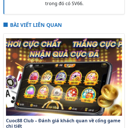
trong đó có SV66.
BÀI VIẾT LIÊN QUAN
Cuoc88 Club – Đánh giá khách quan về cổng game
chi tiết