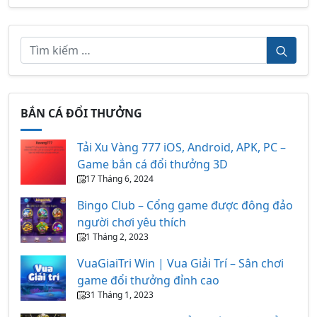
BẮN CÁ ĐỔI THƯỞNG
Tải Xu Vàng 777 iOS, Android, APK, PC –
Game bắn cá đổi thưởng 3D
17 Tháng 6, 2024
Bingo Club – Cổng game được đông đảo
người chơi yêu thích
1 Tháng 2, 2023
VuaGiaiTri Win | Vua Giải Trí – Sân chơi
game đổi thưởng đỉnh cao
31 Tháng 1, 2023