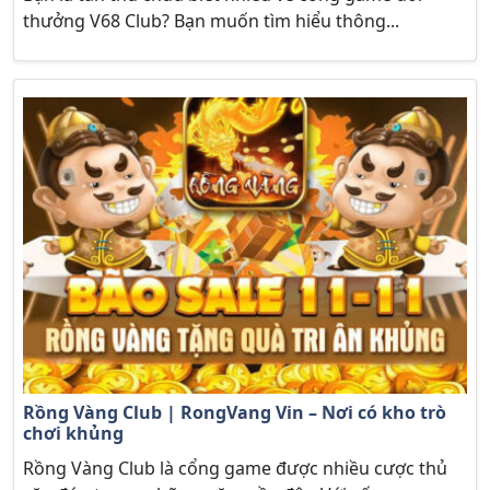
thưởng V68 Club? Bạn muốn tìm hiểu thông...
Rồng Vàng Club | RongVang Vin – Nơi có kho trò
chơi khủng
Rồng Vàng Club là cổng game được nhiều cược thủ