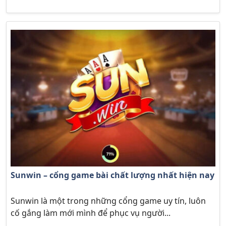
Sunwin – cổng game bài chất lượng nhất hiện nay
Sunwin là một trong những cổng game uy tín, luôn
cố gắng làm mới mình để phục vụ người...