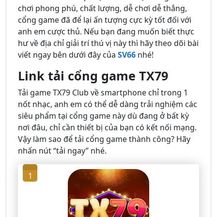
chơi phong phú, chất lượng, dễ chơi dễ thắng,
cổng game đã để lại ấn tượng cực kỳ tốt đối với
anh em cược thủ. Nếu bạn đang muốn biết thực
hư về địa chỉ giải trí thú vị này thì hãy theo dõi bài
viết ngay bên dưới đây của
SV66
nhé!
Link tải cổng game TX79
Tải game TX79 Club về smartphone chỉ trong 1
nốt nhạc, anh em có thể dễ dàng trải nghiệm các
siêu phẩm tại cổng game này dù đang ở bất kỳ
nơi đâu, chỉ cần thiết bị của bạn có kết nối mạng.
Vậy làm sao để tải cổng game thành công? Hãy
nhấn nút “tải ngay” nhé.
1