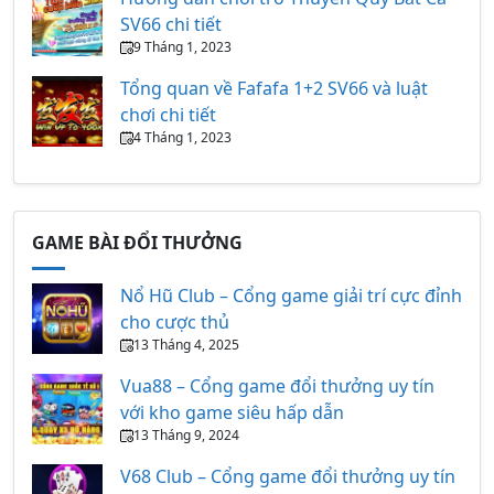
SV66 chi tiết
9 Tháng 1, 2023
Tổng quan về Fafafa 1+2 SV66 và luật
chơi chi tiết
4 Tháng 1, 2023
GAME BÀI ĐỔI THƯỞNG
Nổ Hũ Club – Cổng game giải trí cực đỉnh
cho cược thủ
13 Tháng 4, 2025
Vua88 – Cổng game đổi thưởng uy tín
với kho game siêu hấp dẫn
13 Tháng 9, 2024
V68 Club – Cổng game đổi thưởng uy tín