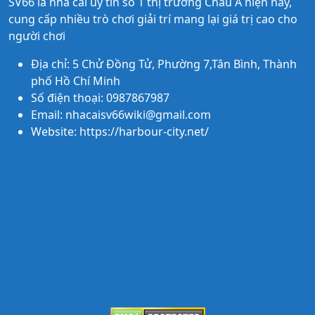
SV66
là nhà cái uy tín số 1 thị trường Châu Á hiện nay,
cung cấp nhiều trò chơi giải trí mang lại giá trị cao cho
người chơi
Địa chỉ: 5 Chử Đồng Tử, Phường 7,Tân Bình, Thành
phố Hồ Chí Minh
Số điện thoại: 0987867987
Email:
nhacaisv66wiki@gmail.com
Website: https://harbour-city.net/