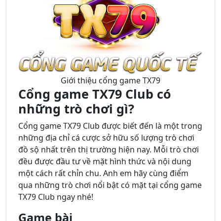
Giới thiệu cổng game TX79
Cổng game TX79 Club có
những trò chơi gì?
Cổng game TX79 Club được biết đến là một trong
những địa chỉ cá cược sở hữu số lượng trò chơi
đồ sộ nhất trên thị trường hiện nay. Mỗi trò chơi
đều được đầu tư về mặt hình thức và nội dung
một cách rất chỉn chu. Anh em hãy cùng điểm
qua những trò chơi nổi bật có mặt tại cổng game
TX79 Club ngay nhé!
Game bài