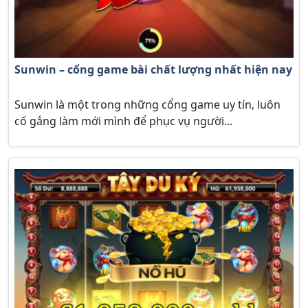
Sunwin – cổng game bài chất lượng nhất hiện nay
Sunwin là một trong những cổng game uy tín, luôn
cố gắng làm mới mình để phục vụ người...