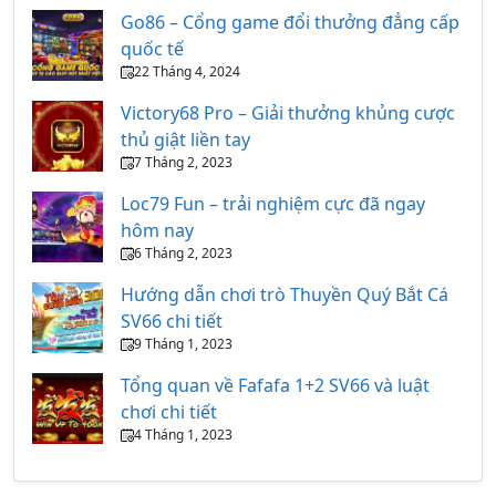
Go86 – Cổng game đổi thưởng đẳng cấp
quốc tế
22 Tháng 4, 2024
Victory68 Pro – Giải thưởng khủng cược
thủ giật liền tay
7 Tháng 2, 2023
Loc79 Fun – trải nghiệm cực đã ngay
hôm nay
6 Tháng 2, 2023
Hướng dẫn chơi trò Thuyền Quý Bắt Cá
SV66 chi tiết
9 Tháng 1, 2023
Tổng quan về Fafafa 1+2 SV66 và luật
chơi chi tiết
4 Tháng 1, 2023