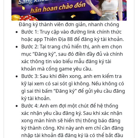
Đăng ký thành viên đơn giản, nhanh chóng
Bước 1: Truy cập vào đường link chính thức
hoặc app Thiên Địa 88 để đăng ký tài khoản.
Bước 2: Tại trang chủ hiển thị, anh em chọn
mục “Đăng ký”, sau đó điền đầy đủ và chính
xác thông tin vào biểu mẫu đăng ký tài
khoản mà cổng game yêu cầu.
Bước 3: Sau khi điền xong, anh em kiểm tra
kỹ lại xem có sai sót gì không. Nếu không có
gì sai thì bấm “Đăng ký” để gửi yêu cầu đăng
ký tài khoản.
Bước 4: Anh em đợi một chút để hệ thống
xác nhận yêu cầu đăng ký. Sau khi xác nhận
xong màn hình sẽ hiển thị thông báo đăng
ký thành công. Khi này anh em chỉ cần đăng
nhập tài khoản đã đăng ký là có thể bắt đầu