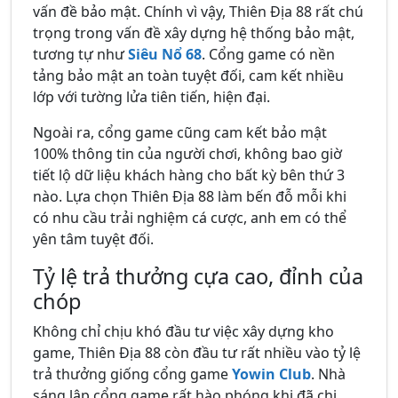
vấn đề bảo mật. Chính vì vậy, Thiên Địa 88 rất chú
trọng trong vấn đề xây dựng hệ thống bảo mật,
tương tự như
Siêu Nổ 68
. Cổng game có nền
tảng bảo mật an toàn tuyệt đối, cam kết nhiều
lớp với tường lửa tiên tiến, hiện đại.
Ngoài ra, cổng game cũng cam kết bảo mật
100% thông tin của người chơi, không bao giờ
tiết lộ dữ liệu khách hàng cho bất kỳ bên thứ 3
nào. Lựa chọn Thiên Địa 88 làm bến đỗ mỗi khi
có nhu cầu trải nghiệm cá cược, anh em có thể
yên tâm tuyệt đối.
Tỷ lệ trả thưởng cựa cao, đỉnh của
chóp
Không chỉ chịu khó đầu tư việc xây dựng kho
game, Thiên Địa 88 còn đầu tư rất nhiều vào tỷ lệ
trả thưởng giống cổng game
Yowin Club
. Nhà
sáng lập cổng game rất hào phóng khi đã chi