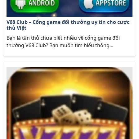
V68 Club – Cổng game đổi thưởng uy tín cho cược
thủ Việt
Bạn là tân thủ chưa biết nhiều về cổng game đổi
thưởng V68 Club? Bạn muốn tìm hiểu thông...