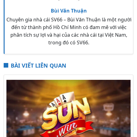
Bùi Văn Thuận
Chuyên gia nhà cái SV66 – Bùi Văn Thuận là một người
đến từ thành phố Hồ Chí Minh có đam mê với việc
phân tích sự lợi và hại của các nhà cái tại Việt Nam,
trong đó có SV66.
BÀI VIẾT LIÊN QUAN