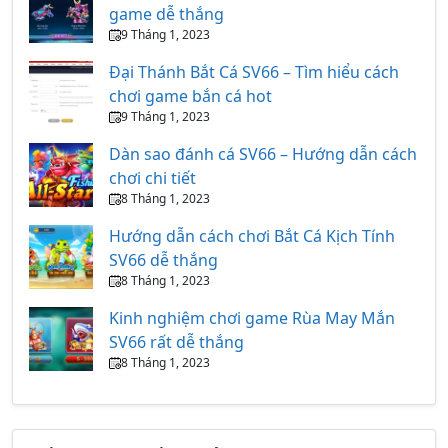
game dễ thắng
9 Tháng 1, 2023
Đại Thánh Bắt Cá SV66 – Tìm hiểu cách
chơi game bắn cá hot
9 Tháng 1, 2023
Dàn sao đánh cá SV66 – Hướng dẫn cách
chơi chi tiết
8 Tháng 1, 2023
Hướng dẫn cách chơi Bắt Cá Kịch Tính
SV66 dễ thắng
8 Tháng 1, 2023
Kinh nghiệm chơi game Rùa May Mắn
SV66 rất dễ thắng
8 Tháng 1, 2023