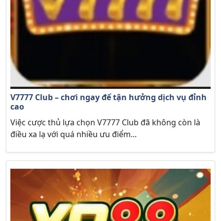
V7777 Club – chơi ngay để tận hưởng dịch vụ đỉnh
cao
Việc cược thủ lựa chọn V7777 Club đã không còn là
điều xa lạ với quá nhiều ưu điểm...