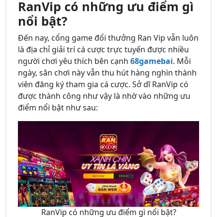
RanVip có những ưu điểm gì
nổi bật?
Đến nay, cổng game đổi thưởng Ran Vip vẫn luôn
là địa chỉ giải trí cá cược trực tuyến được nhiều
người chơi yêu thích bên cạnh
68gamebai
. Mỗi
ngày, sân chơi này vẫn thu hút hàng nghìn thành
viên đăng ký tham gia cá cược. Sở dĩ RanVip có
được thành công như vậy là nhờ vào những ưu
điểm nổi bật như sau:
RanVip có những ưu điểm gì nổi bật?