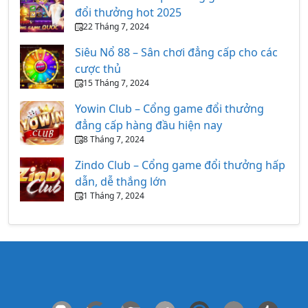
đổi thưởng hot 2025
22 Tháng 7, 2024
Siêu Nổ 88 – Sân chơi đẳng cấp cho các
cược thủ
15 Tháng 7, 2024
Yowin Club – Cổng game đổi thưởng
đẳng cấp hàng đầu hiện nay
8 Tháng 7, 2024
Zindo Club – Cổng game đổi thưởng hấp
dẫn, dễ thắng lớn
1 Tháng 7, 2024