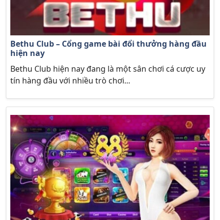
Bethu Club – Cổng game bài đổi thưởng hàng đầu
hiện nay
Bethu Club hiện nay đang là một sân chơi cá cược uy
tín hàng đầu với nhiều trò chơi...