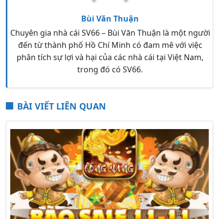
Bùi Văn Thuận
Chuyên gia nhà cái SV66 – Bùi Văn Thuận là một người
đến từ thành phố Hồ Chí Minh có đam mê với việc
phân tích sự lợi và hại của các nhà cái tại Việt Nam,
trong đó có SV66.
BÀI VIẾT LIÊN QUAN