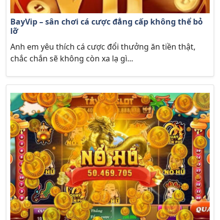
BayVip – sân chơi cá cược đẳng cấp không thể bỏ
lỡ
Anh em yêu thích cá cược đổi thưởng ăn tiền thật,
chắc chắn sẽ không còn xa lạ gì...