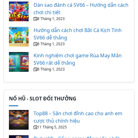
Dàn sao đánh cá SV66 – Hướng dẫn cách
chơi chi tiết
8 Tháng 1, 2023
Hướng dẫn cách chơi Bắt Cá Kịch Tính
SV66 dễ thắng
8 Tháng 1, 2023
Kinh nghiệm chơi game Rùa May Mắn
SV66 rất dễ thắng
8 Tháng 1, 2023
NỔ HŨ - SLOT ĐỔI THƯỞNG
Top88 – Sân chơi đỉnh cao cho anh em
cược thủ chính hiệu
11 Tháng 5, 2025