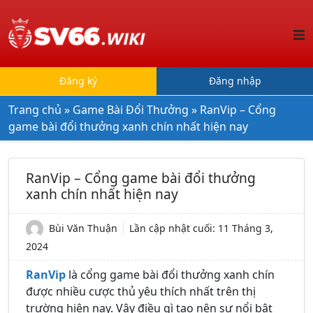
Đăng ký
Đăng nhập
Trang chủ
»
Game Bài Đổi Thưởng
»
RanVip – Cổng
game bài đổi thưởng xanh chín nhất hiện nay
RanVip – Cổng game bài đổi thưởng
xanh chín nhất hiện nay
Bùi Văn Thuận
Lần cập nhật cuối:
11 Tháng 3,
2024
RanVip
là cổng game bài đổi thưởng xanh chín
được nhiều cược thủ yêu thích nhất trên thị
trường hiện nay. Vậy điều gì tạo nên sự nổi bật