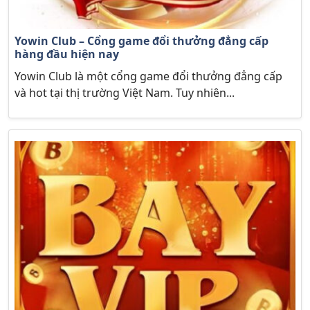
Yowin Club – Cổng game đổi thưởng đẳng cấp
hàng đầu hiện nay
Yowin Club là một cổng game đổi thưởng đẳng cấp
và hot tại thị trường Việt Nam. Tuy nhiên...