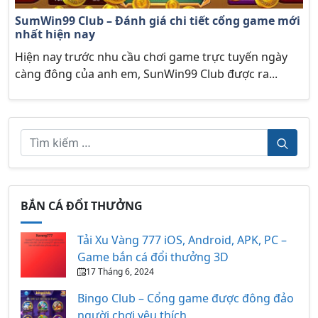
SumWin99 Club – Đánh giá chi tiết cổng game mới
nhất hiện nay
Hiện nay trước nhu cầu chơi game trực tuyến ngày
càng đông của anh em, SunWin99 Club được ra...
BẮN CÁ ĐỔI THƯỞNG
Tải Xu Vàng 777 iOS, Android, APK, PC –
Game bắn cá đổi thưởng 3D
17 Tháng 6, 2024
Bingo Club – Cổng game được đông đảo
người chơi yêu thích