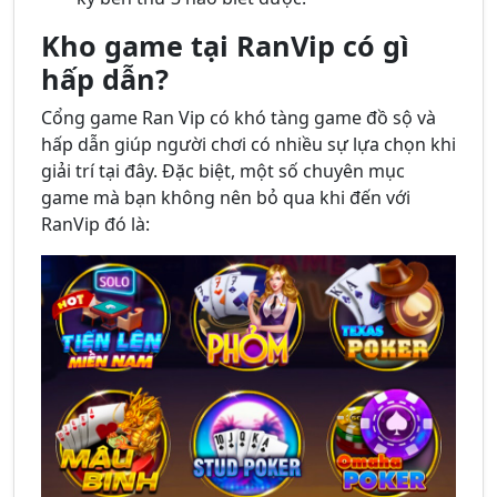
Kho game tại RanVip có gì
hấp dẫn?
Cổng game Ran Vip có khó tàng game đồ sộ và
hấp dẫn giúp người chơi có nhiều sự lựa chọn khi
giải trí tại đây. Đặc biệt, một số chuyên mục
game mà bạn không nên bỏ qua khi đến với
RanVip đó là: