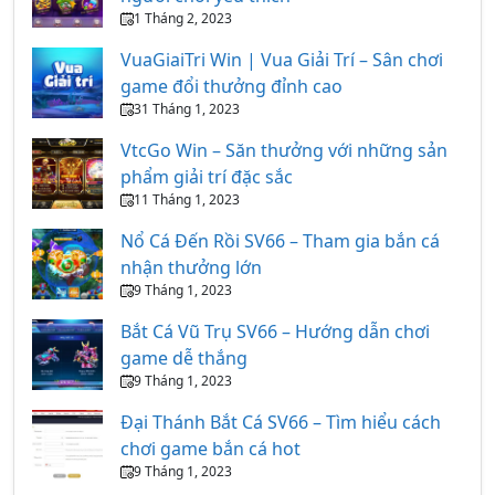
1 Tháng 2, 2023
VuaGiaiTri Win | Vua Giải Trí – Sân chơi
game đổi thưởng đỉnh cao
31 Tháng 1, 2023
VtcGo Win – Săn thưởng với những sản
phẩm giải trí đặc sắc
11 Tháng 1, 2023
Nổ Cá Đến Rồi SV66 – Tham gia bắn cá
nhận thưởng lớn
9 Tháng 1, 2023
Bắt Cá Vũ Trụ SV66 – Hướng dẫn chơi
game dễ thắng
9 Tháng 1, 2023
Đại Thánh Bắt Cá SV66 – Tìm hiểu cách
chơi game bắn cá hot
9 Tháng 1, 2023