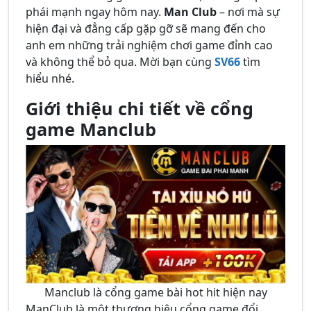
phái mạnh ngay hôm nay.
Man Club
– nơi mà sự
hiện đại và đẳng cấp gặp gỡ sẽ mang đến cho
anh em những trải nghiệm chơi game đỉnh cao
và không thể bỏ qua. Mời bạn cùng
SV66
tìm
hiểu nhé.
Giới thiệu chi tiết về cổng
game Manclub
Manclub là cổng game bài hot hit hiện nay
ManClub là một thương hiệu cổng game đổi