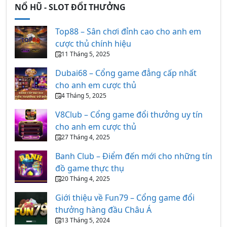
NỔ HŨ - SLOT ĐỔI THƯỞNG
Top88 – Sân chơi đỉnh cao cho anh em
cược thủ chính hiệu
11 Tháng 5, 2025
Dubai68 – Cổng game đẳng cấp nhất
cho anh em cược thủ
4 Tháng 5, 2025
V8Club – Cổng game đổi thưởng uy tín
cho anh em cược thủ
27 Tháng 4, 2025
Banh Club – Điểm đến mới cho những tín
đồ game thực thụ
20 Tháng 4, 2025
Giới thiệu về Fun79 – Cổng game đổi
thưởng hàng đầu Châu Á
13 Tháng 5, 2024