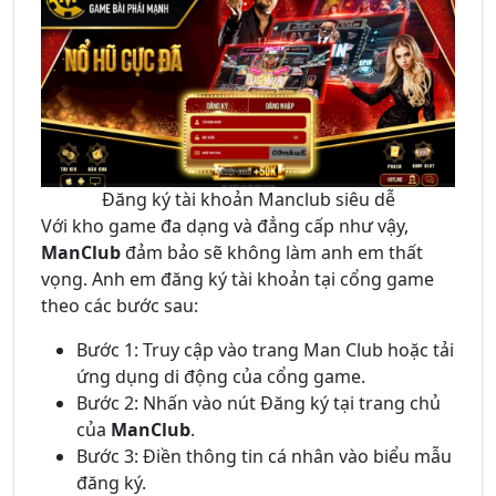
Đăng ký tài khoản Manclub siêu dễ
Với kho game đa dạng và đẳng cấp như vậy,
ManClub
đảm bảo sẽ không làm anh em thất
vọng. Anh em đăng ký tài khoản tại cổng game
theo các bước sau:
Bước 1: Truy cập vào trang Man Club hoặc tải
ứng dụng di động của cổng game.
Bước 2: Nhấn vào nút Đăng ký tại trang chủ
của
ManClub
.
Bước 3: Điền thông tin cá nhân vào biểu mẫu
đăng ký.