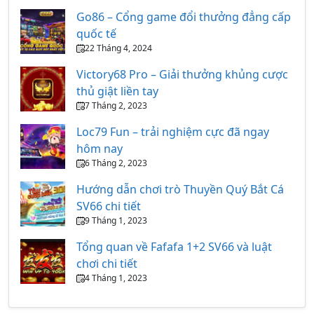
Go86 – Cổng game đổi thưởng đẳng cấp
quốc tế
22 Tháng 4, 2024
Victory68 Pro – Giải thưởng khủng cược
thủ giật liền tay
7 Tháng 2, 2023
Loc79 Fun – trải nghiệm cực đã ngay
hôm nay
6 Tháng 2, 2023
Hướng dẫn chơi trò Thuyền Quý Bắt Cá
SV66 chi tiết
9 Tháng 1, 2023
Tổng quan về Fafafa 1+2 SV66 và luật
chơi chi tiết
4 Tháng 1, 2023