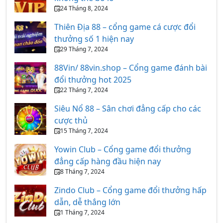
24 Tháng 8, 2024
Thiên Địa 88 – cổng game cá cược đổi
thưởng số 1 hiện nay
29 Tháng 7, 2024
88Vin/ 88vin.shop – Cổng game đánh bài
đổi thưởng hot 2025
22 Tháng 7, 2024
Siêu Nổ 88 – Sân chơi đẳng cấp cho các
cược thủ
15 Tháng 7, 2024
Yowin Club – Cổng game đổi thưởng
đẳng cấp hàng đầu hiện nay
8 Tháng 7, 2024
Zindo Club – Cổng game đổi thưởng hấp
dẫn, dễ thắng lớn
1 Tháng 7, 2024