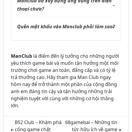
Manclub đã xây dựng ứng dụng trên điện
thoại chưa?
Quên mật khẩu vào Manclub phải làm sao?
ManClub
là điểm đến lý tưởng cho những người
yêu thích game bài và muốn tận hưởng một môi
trường chơi game an toàn, đẳng cấp và có tỷ lệ
trả thưởng cao. Hãy tham gia Man Club ngay
hôm nay để trở thành một phần của cộng đồng
anh em đáng tin cậy và tận hưởng những trải
nghiệm tuyệt vời cùng với những cơ hội thắng
lớn.
B52 Club – Khám phá
68gamebai – Những tin
cổng game chất
tức hữu ích về game