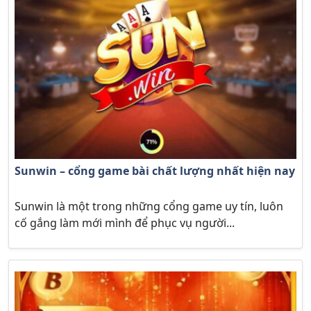
Sunwin – cổng game bài chất lượng nhất hiện nay
Sunwin là một trong những cổng game uy tín, luôn
cố gắng làm mới mình để phục vụ người...