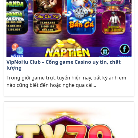
VipNoHu Club – Cổng game Casino uy tín, chất
lượng
Trong giới game trực tuyến hiện nay, bất kỳ anh em
nào cũng biết đến hoặc nghe qua cái...