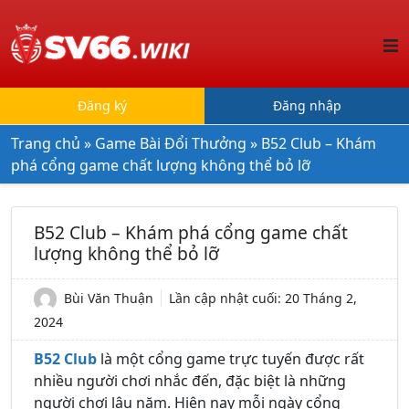
Đăng ký
Đăng nhập
Trang chủ
»
Game Bài Đổi Thưởng
»
B52 Club – Khám
phá cổng game chất lượng không thể bỏ lỡ
B52 Club – Khám phá cổng game chất
lượng không thể bỏ lỡ
Bùi Văn Thuận
Lần cập nhật cuối:
20 Tháng 2,
2024
B52 Club
là một cổng game trực tuyến được rất
nhiều người chơi nhắc đến, đặc biệt là những
người chơi lâu năm. Hiện nay mỗi ngày cổng