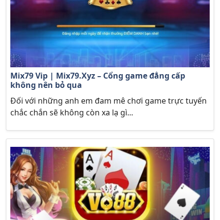
Mix79 Vip | Mix79.Xyz – Cổng game đẳng cấp
không nên bỏ qua
Đối với những anh em đam mê chơi game trực tuyến
chắc chắn sẽ không còn xa lạ gì...