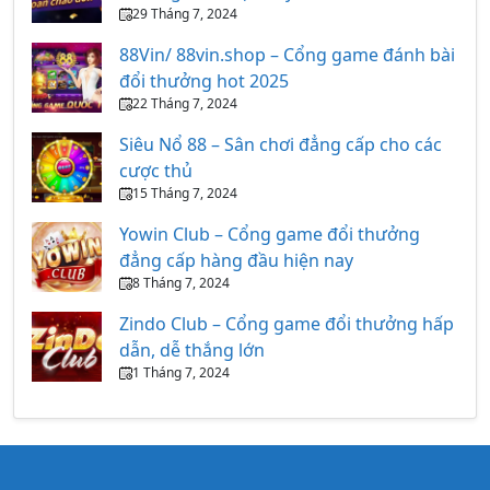
29 Tháng 7, 2024
88Vin/ 88vin.shop – Cổng game đánh bài
đổi thưởng hot 2025
22 Tháng 7, 2024
Siêu Nổ 88 – Sân chơi đẳng cấp cho các
cược thủ
15 Tháng 7, 2024
Yowin Club – Cổng game đổi thưởng
đẳng cấp hàng đầu hiện nay
8 Tháng 7, 2024
Zindo Club – Cổng game đổi thưởng hấp
dẫn, dễ thắng lớn
1 Tháng 7, 2024