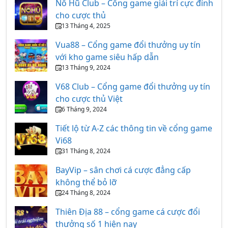
Nổ Hũ Club – Cổng game giải trí cực đỉnh
cho cược thủ
13 Tháng 4, 2025
Vua88 – Cổng game đổi thưởng uy tín
với kho game siêu hấp dẫn
13 Tháng 9, 2024
V68 Club – Cổng game đổi thưởng uy tín
cho cược thủ Việt
6 Tháng 9, 2024
Tiết lộ từ A-Z các thông tin về cổng game
Vi68
31 Tháng 8, 2024
BayVip – sân chơi cá cược đẳng cấp
không thể bỏ lỡ
24 Tháng 8, 2024
Thiên Địa 88 – cổng game cá cược đổi
thưởng số 1 hiện nay