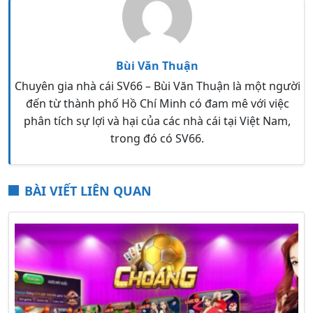
Bùi Văn Thuận
Chuyên gia nhà cái SV66 – Bùi Văn Thuận là một người
đến từ thành phố Hồ Chí Minh có đam mê với việc
phân tích sự lợi và hại của các nhà cái tại Việt Nam,
trong đó có SV66.
BÀI VIẾT LIÊN QUAN