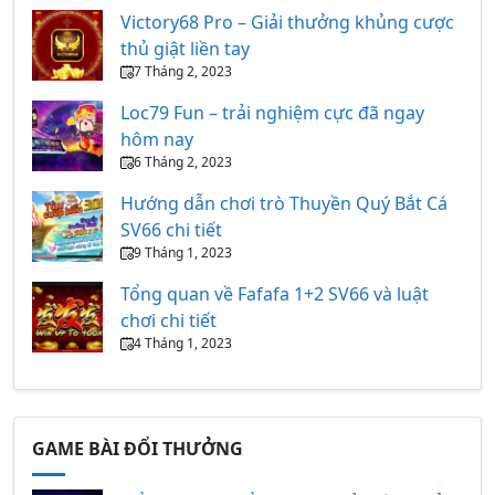
Victory68 Pro – Giải thưởng khủng cược
thủ giật liền tay
7 Tháng 2, 2023
Loc79 Fun – trải nghiệm cực đã ngay
hôm nay
6 Tháng 2, 2023
Hướng dẫn chơi trò Thuyền Quý Bắt Cá
SV66 chi tiết
9 Tháng 1, 2023
Tổng quan về Fafafa 1+2 SV66 và luật
chơi chi tiết
4 Tháng 1, 2023
GAME BÀI ĐỔI THƯỞNG