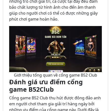
những trò chơi giải trí, cá cược tại đây đều đảm
bảo chất lượng từ hình ảnh cho đến âm thanh
giúp cho người chơi có thể có được những giây
phút chơi game hoàn hảo.
Giới thiệu tổng quan về cổng game B52 Club
Đánh giá ưu điểm cổng
game B52Club
Cổng game B52 Club thu hút được đông đảo anh
em người chơi tham gia giải trí hàng ngày bởi
những ưu điểm của cổng game này. Dưới đây là