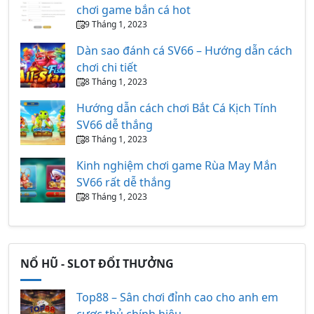
chơi game bắn cá hot
9 Tháng 1, 2023
Dàn sao đánh cá SV66 – Hướng dẫn cách
chơi chi tiết
8 Tháng 1, 2023
Hướng dẫn cách chơi Bắt Cá Kịch Tính
SV66 dễ thắng
8 Tháng 1, 2023
Kinh nghiệm chơi game Rùa May Mắn
SV66 rất dễ thắng
8 Tháng 1, 2023
NỔ HŨ - SLOT ĐỔI THƯỞNG
Top88 – Sân chơi đỉnh cao cho anh em
cược thủ chính hiệu