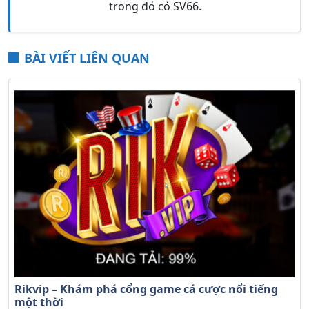
trong đó có SV66.
BÀI VIẾT LIÊN QUAN
Rikvip – Khám phá cổng game cá cược nổi tiếng
một thời