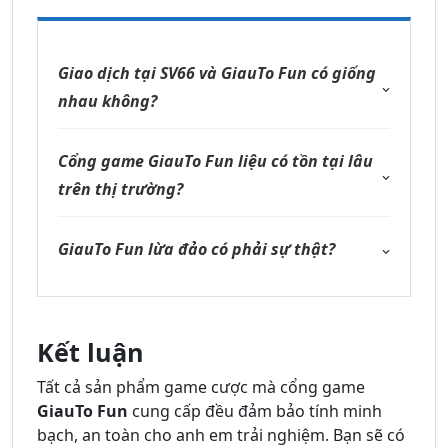
Giao dịch tại SV66 và GiauTo Fun có giống
nhau không?
Cổng game GiauTo Fun liệu có tồn tại lâu
trên thị trường?
GiauTo Fun lừa đảo có phải sự thật?
Kết luận
Tất cả sản phẩm game cược mà cổng game
GiauTo Fun
cung cấp đều đảm bảo tính minh
bạch, an toàn cho anh em trải nghiệm. Bạn sẽ có