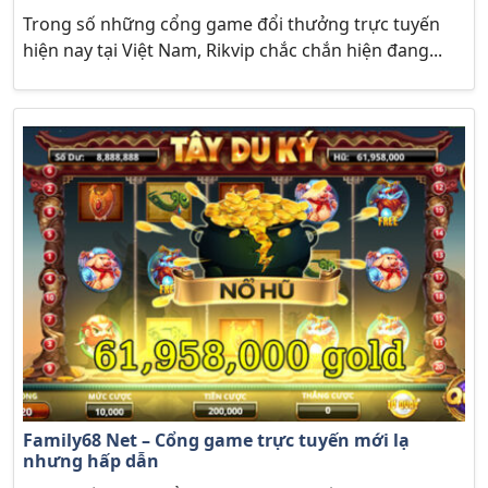
Trong số những cổng game đổi thưởng trực tuyến
hiện nay tại Việt Nam, Rikvip chắc chắn hiện đang...
Family68 Net – Cổng game trực tuyến mới lạ
nhưng hấp dẫn