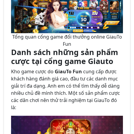
Tổng quan cổng game đổi thưởng online GiauTo
Fun
Danh sách những sản phẩm
cược tại cổng game Giauto
Kho game cược do
GiauTo Fun
cung cấp được
khách hàng đánh giá cao, đầu tư các danh mục
giải trí đa dạng. Anh em có thể tìm thấy dễ dàng
nhiều chủ đề mình thích. Một số sản phẩm cược
các dân chơi nên thử trải nghiệm tại GiauTo đó
là: