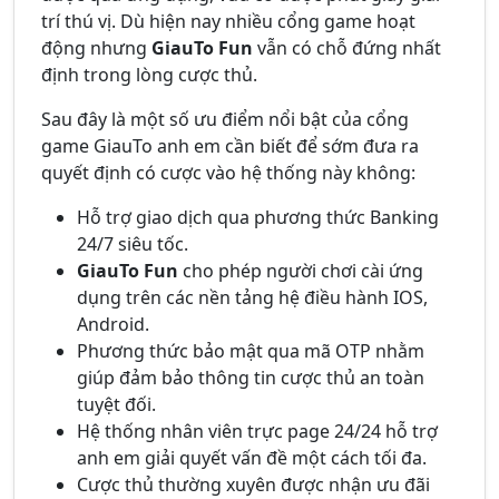
trí thú vị. Dù hiện nay nhiều cổng game hoạt
động nhưng
GiauTo Fun
vẫn có chỗ đứng nhất
định trong lòng cược thủ.
Sau đây là một số ưu điểm nổi bật của cổng
game GiauTo anh em cần biết để sớm đưa ra
quyết định có cược vào hệ thống này không:
Hỗ trợ giao dịch qua phương thức Banking
24/7 siêu tốc.
GiauTo Fun
cho phép người chơi cài ứng
dụng trên các nền tảng hệ điều hành IOS,
Android.
Phương thức bảo mật qua mã OTP nhằm
giúp đảm bảo thông tin cược thủ an toàn
tuyệt đối.
Hệ thống nhân viên trực page 24/24 hỗ trợ
anh em giải quyết vấn đề một cách tối đa.
Cược thủ thường xuyên được nhận ưu đãi