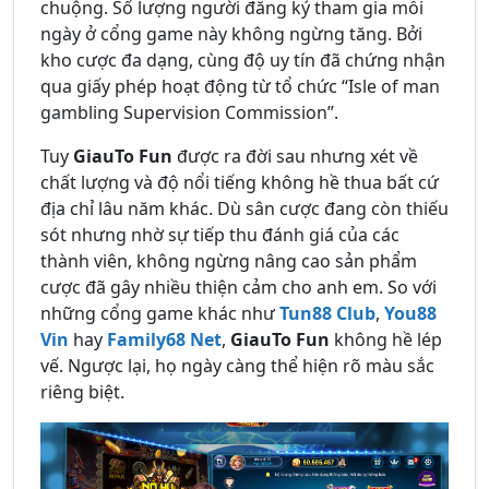
chuộng. Số lượng người đăng ký tham gia mỗi
ngày ở cổng game này không ngừng tăng. Bởi
kho cược đa dạng, cùng độ uy tín đã chứng nhận
qua giấy phép hoạt động từ tổ chức “Isle of man
gambling Supervision Commission”.
Tuy
GiauTo Fun
được ra đời sau nhưng xét về
chất lượng và độ nổi tiếng không hề thua bất cứ
địa chỉ lâu năm khác. Dù sân cược đang còn thiếu
sót nhưng nhờ sự tiếp thu đánh giá của các
thành viên, không ngừng nâng cao sản phẩm
cược đã gây nhiều thiện cảm cho anh em. So với
những cổng game khác như
Tun88 Club
,
You88
Vin
hay
Family68 Net
,
GiauTo Fun
không hề lép
vế. Ngược lại, họ ngày càng thể hiện rõ màu sắc
riêng biệt.