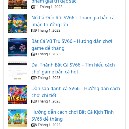
phẩm giải trí đặc sắc
11 Tháng 1, 2023
Nổ Cá Đến Rồi SV66 – Tham gia bắn cá
nhận thưởng lớn
9 Tháng 1, 2023
Bắt Cá Vũ Trụ SV66 – Hướng dẫn chơi
game dễ thắng
9 Tháng 1, 2023
Đại Thánh Bắt Cá SV66 – Tìm hiểu cách
chơi game bắn cá hot
9 Tháng 1, 2023
Dàn sao đánh cá SV66 – Hướng dẫn cách
chơi chi tiết
8 Tháng 1, 2023
Hướng dẫn cách chơi Bắt Cá Kịch Tính
SV66 dễ thắng
8 Tháng 1, 2023