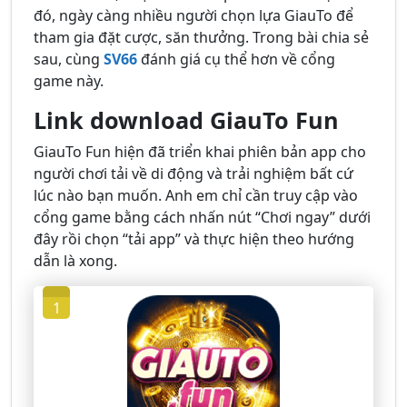
đó, ngày càng nhiều người chọn lựa GiauTo để
tham gia đặt cược, săn thưởng. Trong bài chia sẻ
sau, cùng
SV66
đánh giá cụ thể hơn về cổng
game này.
Link download GiauTo Fun
GiauTo Fun hiện đã triển khai phiên bản app cho
người chơi tải về di động và trải nghiệm bất cứ
lúc nào bạn muốn. Anh em chỉ cần truy cập vào
cổng game bằng cách nhấn nút “Chơi ngay” dưới
đây rồi chọn “tải app” và thực hiện theo hướng
dẫn là xong.
1