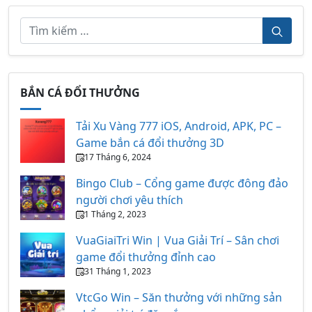
BẮN CÁ ĐỔI THƯỞNG
Tải Xu Vàng 777 iOS, Android, APK, PC –
Game bắn cá đổi thưởng 3D
17 Tháng 6, 2024
Bingo Club – Cổng game được đông đảo
người chơi yêu thích
1 Tháng 2, 2023
VuaGiaiTri Win | Vua Giải Trí – Sân chơi
game đổi thưởng đỉnh cao
31 Tháng 1, 2023
VtcGo Win – Săn thưởng với những sản