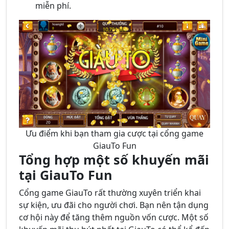
miễn phí.
Ưu điểm khi bạn tham gia cược tại cổng game
GiauTo Fun
Tổng hợp một số khuyến mãi
tại GiauTo Fun
Cổng game GiauTo rất thường xuyên triển khai
sự kiện, ưu đãi cho người chơi. Bạn nên tận dụng
cơ hội này để tăng thêm nguồn vốn cược. Một số