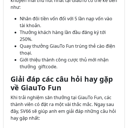
khuyến mãi thu hút nhất tại GiauTo có thể kể đến
như:
Nhân đôi tiền vốn đối với 5 lần nạp vốn vào
tài khoản.
Thưởng khách hàng lần đầu đăng ký tới
250%.
Quay thưởng GiauTo Fun trúng thẻ cào điện
thoại.
Giới thiệu thành công cược thủ mới nhận
thưởng giftcode.
Giải đáp các câu hỏi hay gặp
về GiauTo Fun
Khi trải nghiệm săn thưởng tại GiauTo Fun, các
thành viên có đặt ra một vài thắc mắc. Ngay sau
đây, SV66 sẽ giúp anh em giải đáp những câu hỏi
hay gặp nhất: