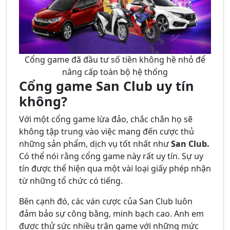
Cổng game đã đầu tư số tiền không hề nhỏ để
nâng cấp toàn bộ hệ thống
Cổng game San Club uy tín
không?
Với một cổng game lừa đảo, chắc chắn họ sẽ
không tập trung vào việc mang đến cược thủ
những sản phẩm, dịch vụ tốt nhất như
San Club.
Có thể nói rằng cổng game này rất uy tín. Sự uy
tín được thể hiện qua một vài loại giấy phép nhận
từ những tổ chức có tiếng.
Bên cạnh đó, các ván cược của San Club luôn
đảm bảo sự công bằng, minh bạch cao. Anh em
được thử sức nhiều trận game với những mức