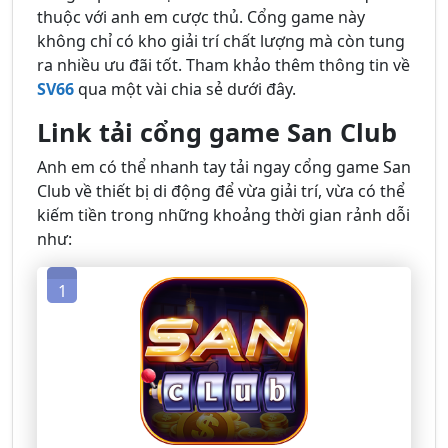
thuộc với anh em cược thủ. Cổng game này
không chỉ có kho giải trí chất lượng mà còn tung
ra nhiều ưu đãi tốt. Tham khảo thêm thông tin về
SV66
qua một vài chia sẻ dưới đây.
Link tải cổng game San Club
Anh em có thể nhanh tay tải ngay cổng game San
Club về thiết bị di động để vừa giải trí, vừa có thể
kiếm tiền trong những khoảng thời gian rảnh dỗi
như:
1