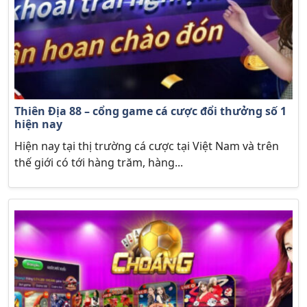
Thiên Địa 88 – cổng game cá cược đổi thưởng số 1
hiện nay
Hiện nay tại thị trường cá cược tại Việt Nam và trên
thế giới có tới hàng trăm, hàng...