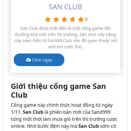
SAN CLUB
5
San Club được biết đến là một cổng game đổi
thưởng khá mới trên thị trường. Sân chơi này nâng
cấp toàn diện từ San999.Club vốn đã quen thuộc với
anh em cược thủ.
Chơi ngay
Giới thiệu cổng game San
Club
Cổng game này chính thức hoạt động từ ngày
1/11.
San Club
là phiên bản mới của Sand999
từng một thời làm mưa gió trên thị trường cược
online. Nhờ bước đệm này mà
San Club
sớm có