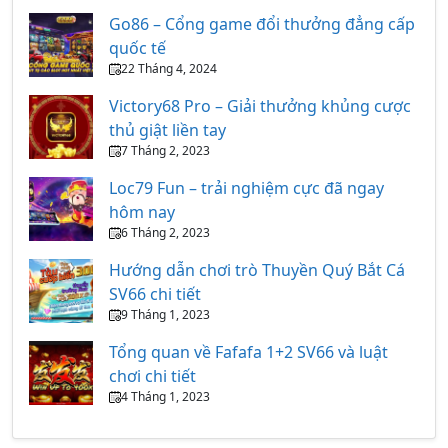
Go86 – Cổng game đổi thưởng đẳng cấp
quốc tế
22 Tháng 4, 2024
Victory68 Pro – Giải thưởng khủng cược
thủ giật liền tay
7 Tháng 2, 2023
Loc79 Fun – trải nghiệm cực đã ngay
hôm nay
6 Tháng 2, 2023
Hướng dẫn chơi trò Thuyền Quý Bắt Cá
SV66 chi tiết
9 Tháng 1, 2023
Tổng quan về Fafafa 1+2 SV66 và luật
chơi chi tiết
4 Tháng 1, 2023