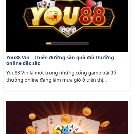
You88 Vin – Thiên đường săn quà đổi thưởng
online đặc sắc
You88 Vin là một trong những cổng game bài đổi
thưởng online đang làm mưa gió ở trên thị...