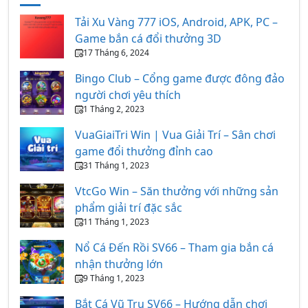
Tải Xu Vàng 777 iOS, Android, APK, PC –
Game bắn cá đổi thưởng 3D
17 Tháng 6, 2024
Bingo Club – Cổng game được đông đảo
người chơi yêu thích
1 Tháng 2, 2023
VuaGiaiTri Win | Vua Giải Trí – Sân chơi
game đổi thưởng đỉnh cao
31 Tháng 1, 2023
VtcGo Win – Săn thưởng với những sản
phẩm giải trí đặc sắc
11 Tháng 1, 2023
Nổ Cá Đến Rồi SV66 – Tham gia bắn cá
nhận thưởng lớn
9 Tháng 1, 2023
Bắt Cá Vũ Trụ SV66 – Hướng dẫn chơi