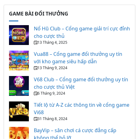
GAME BÀI ĐỔI THƯỞNG
Nổ Hũ Club – Cổng game giải trí cực đỉnh
cho cược thủ
13 Tháng 4, 2025
Vua88 – Cổng game đổi thưởng uy tín
với kho game siêu hấp dẫn
13 Tháng 9, 2024
V68 Club – Cổng game đổi thưởng uy tín
cho cược thủ Việt
6 Tháng 9, 2024
Tiết lộ từ A-Z các thông tin về cổng game
Vi68
31 Tháng 8, 2024
BayVip – sân chơi cá cược đẳng cấp
không thể bỏ lỡ