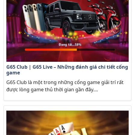
G65 Club | G65 Live – Những đánh giá chi tiết cổng
game
G65 Club là một trong những cổng game giải trí rất
được lòng game thủ thời gian gần đây....