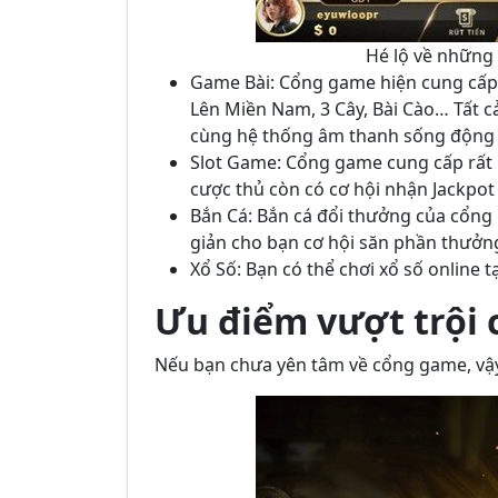
Hé lộ về những 
Game Bài: Cổng game hiện cung cấp 
Lên Miền Nam, 3 Cây, Bài Cào… Tất cả
cùng hệ thống âm thanh sống động g
Slot Game: Cổng game cung cấp rất n
cược thủ còn có cơ hội nhận Jackpot 
Bắn Cá: Bắn cá đổi thưởng của cổng 
giản cho bạn cơ hội săn phần thưởn
Xổ Số: Bạn có thể chơi xổ số online 
Ưu điểm vượt trội 
Nếu bạn chưa yên tâm về cổng game, vậy 