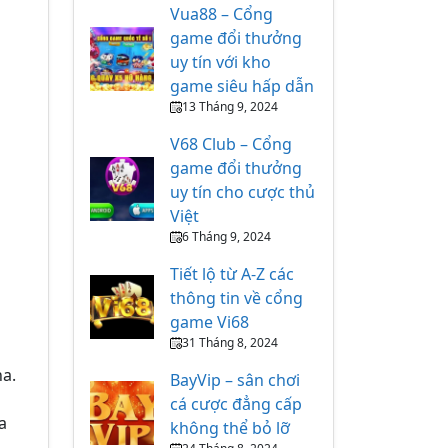
Vua88 – Cổng
game đổi thưởng
uy tín với kho
game siêu hấp dẫn
13 Tháng 9, 2024
V68 Club – Cổng
game đổi thưởng
uy tín cho cược thủ
Việt
6 Tháng 9, 2024
Tiết lộ từ A-Z các
thông tin về cổng
game Vi68
31 Tháng 8, 2024
ha.
BayVip – sân chơi
cá cược đẳng cấp
a
không thể bỏ lỡ