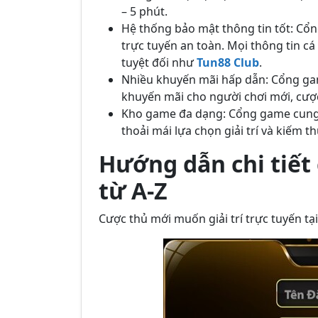
– 5 phút.
Hệ thống bảo mật thông tin tốt: Cổ
trực tuyến an toàn. Mọi thông tin c
tuyệt đối như
Tun88 Club
.
Nhiều khuyến mãi hấp dẫn: Cổng ga
khuyến mãi cho người chơi mới, cược
Kho game đa dạng: Cổng game cung 
thoải mái lựa chọn giải trí và kiếm 
Hướng dẫn chi tiết
từ A-Z
Cược thủ mới muốn giải trí trực tuyến tạ