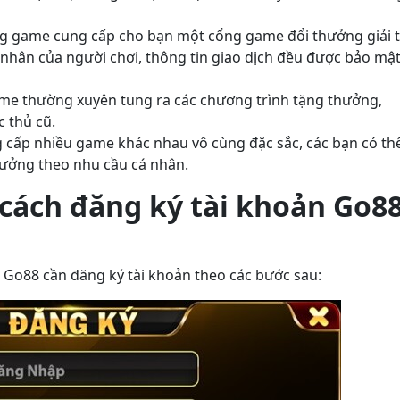
ng game cung cấp cho bạn một cổng game đổi thưởng giải t
á nhân của người chơi, thông tin giao dịch đều được bảo mậ
me thường xuyên tung ra các chương trình tặng thưởng,
 thủ cũ.
cấp nhiều game khác nhau vô cùng đặc sắc, các bạn có th
thưởng theo nhu cầu cá nhân.
 cách đăng ký tài khoản Go8
i Go88 cần đăng ký tài khoản theo các bước sau: