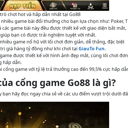
trò chơi hot và hấp dẫn nhất tại Go88
nhiều game bài đổi thưởng cho bạn lựa chọn như: Poker, T
 các game bài này đều được thiết kế với giao diện bắt mắt,
iúp bạn có được trải nghiệm tuyệt vời nhất.
hiều game nổ hũ với lối chơi đơn giản, dễ thắng, đặc biệt
trị giá hàng tỷ đồng như khi chơi tại
GiauTo Fun
.
game được thiết kế với hình ảnh đẹp mắt, cùng lối chơi đơn
g hấp dẫn.
tại cổng game với tỷ lệ trả thưởng cao đến 99,5% cực hấp dẫ
của cổng game Go88 là gì?
bạn hãy đọc ngay chia sẻ về các ưu điểm vượt trội dưới đâ