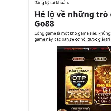
đăng ký tài khoản.
Hé lộ về những trò 
Go88
Cổng game là một kho game siêu khủng v
game này, các bạn sẽ cơ hội được giải tr