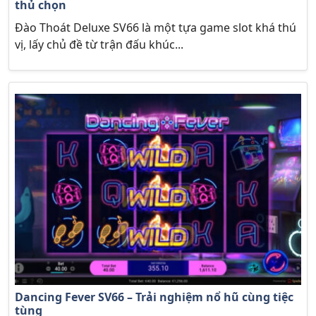
thủ chọn
Đào Thoát Deluxe SV66 là một tựa game slot khá thú
vị, lấy chủ đề từ trận đấu khúc...
Dancing Fever SV66 – Trải nghiệm nổ hũ cùng tiệc
tùng