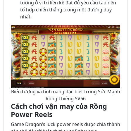
tượng ở vị trí liền kề đạt đủ yêu cầu tạo nên
tổ hợp chiến thắng trong một đường duy
nhất.
Biểu tượng và tính năng đặc biệt trong Sức Mạnh
Rồng Thiêng SV66
Cách chơi vận may của Rồng
Power Reels
Game Dragon’s luck power reels được chia thành