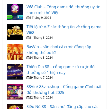
V68 Club – Cổng game đổi thưởng uy tín
cho cược thủ Việt
6 Tháng 9, 2024
Tiết lộ từ A-Z các thông tin về cổng game
Vi68
31 Tháng 8, 2024
BayVip – sân chơi cá cược đẳng cấp
không thể bỏ lỡ
24 Tháng 8, 2024
Thiên Địa 88 – cổng game cá cược đổi
thưởng số 1 hiện nay
29 Tháng 7, 2024
88Vin/ 88vin.shop – Cổng game đánh bài
đổi thưởng hot 2025
22 Tháng 7, 2024
Siêu Nổ 88 – Sân chơi đẳng cấp cho các