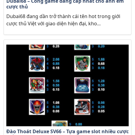
Dubai68 – Cổng game đẳng cấp nhất cho anh em
cược thủ
Dubai68 đang dần trở thành cái tên hot trong giới
cược thủ Việt với giao diện hiện đại, kho...
Đào Thoát Deluxe SV66 – Tựa game slot nhiều cược