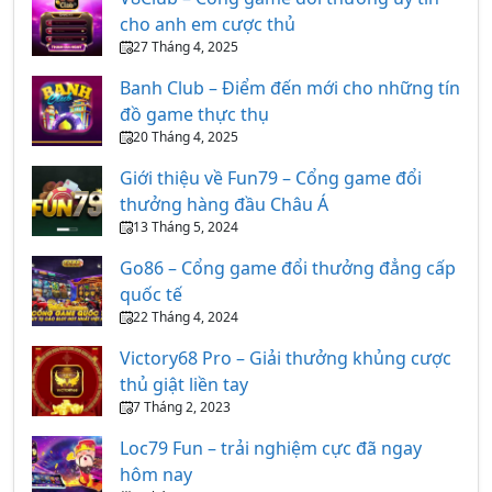
cho anh em cược thủ
27 Tháng 4, 2025
Banh Club – Điểm đến mới cho những tín
đồ game thực thụ
20 Tháng 4, 2025
Giới thiệu về Fun79 – Cổng game đổi
thưởng hàng đầu Châu Á
13 Tháng 5, 2024
Go86 – Cổng game đổi thưởng đẳng cấp
quốc tế
22 Tháng 4, 2024
Victory68 Pro – Giải thưởng khủng cược
thủ giật liền tay
7 Tháng 2, 2023
Loc79 Fun – trải nghiệm cực đã ngay
hôm nay