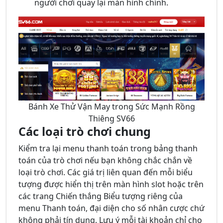
người chơi quay lại màn hình chính.
Bánh Xe Thử Vận May trong Sức Mạnh Rồng
Thiêng SV66
Các loại trò chơi chung
Kiểm tra lại menu thanh toán trong bảng thanh
toán của trò chơi nếu bạn không chắc chắn về
loại trò chơi. Các giá trị liên quan đến mỗi biểu
tượng được hiển thị trên màn hình slot hoặc trên
các trang Chiến thắng Biểu tượng riêng của
menu Thanh toán, đại diện cho số nhân cược chứ
không phải tín dụng. Lưu ý mỗi tài khoản chỉ cho