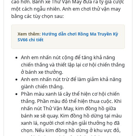
cao hơn. Bánh xe Thử Vận May đưa ra tỷ giá cược
một cách ngẫu nhiên. Anh em chơi thử vận may
bằng các tùy chọn sau:
Xem thêm:
Hướng dẫn chơi Rồng Ma Truyền Kỳ
SV66 chi tiết
Anh em nhấn nút cộng để tăng khả năng
chiến thắng và thiết lập lại cơ hội chiến thắng
ở bánh xe thưởng.
Anh em nhấn nút trừ để làm giảm khả năng
giành chiến thắng.
Phần màu xanh lá cây thể hiện cơ hội chiến
thắng. Phần màu đỏ thể hiện thua cuộc. Khi
nhấn nút Thử Vận May, kim đồng hồ giữa
bánh xe sẽ quay. Kim đồng hồ dừng tại màu
xanh lá, người chơi nhận giải thưởng họ đã
chọn. Nếu kim đồng hồ dừng ở khu vực đỏ,