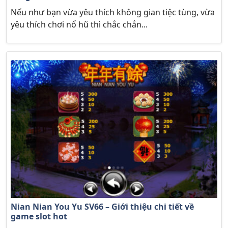
Nếu như bạn vừa yêu thích không gian tiệc tùng, vừa
yêu thích chơi nổ hũ thì chắc chắn...
Nian Nian You Yu SV66 – Giới thiệu chi tiết về
game slot hot