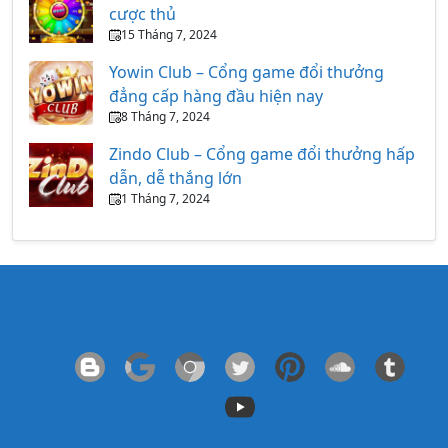
cược thủ
15 Tháng 7, 2024
Yowin Club – Cổng game đổi thưởng
đẳng cấp hàng đầu hiện nay
8 Tháng 7, 2024
Zindo Club – Cổng game đổi thưởng hấp
dẫn, dễ thắng lớn
1 Tháng 7, 2024