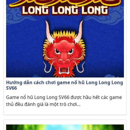
Hướng dẫn cách chơi game nổ hũ Long Long Long
SV66
Game nổ hũ Long Long SV66 được hầu hết các game
thủ đều đánh giá là một trò chơi...