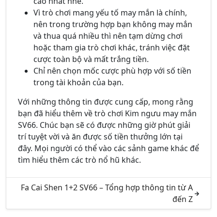
cao nhất nhé.
Vì trò chơi mang yếu tố may mắn là chính,
nên trong trường hợp bạn không may mắn
và thua quá nhiều thì nên tạm dừng chơi
hoặc tham gia trò chơi khác, tránh việc đặt
cược toàn bộ và mất trắng tiền.
Chỉ nên chọn mốc cược phù hợp với số tiền
trong tài khoản của bạn.
Với những thông tin được cung cấp, mong rằng
bạn đã hiểu thêm về trò chơi Kim ngưu may mắn
SV66. Chúc bạn sẽ có được những giờ phút giải
trí tuyệt vời và ăn được số tiền thưởng lớn tại
đây. Mọi người có thể vào các sảnh game khác để
tìm hiểu thêm các trò nổ hũ khác.
Fa Cai Shen 1+2 SV66 – Tổng hợp thông tin từ A
đến Z