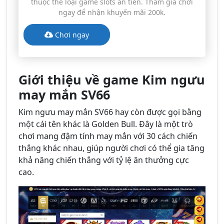
thuộc thể loại game slots ăn tiền. Tham gia chơi
ngay để nhận khuyến mãi 200k.
Chơi ngay
Giới thiệu về game Kim ngưu
may mắn SV66
Kim ngưu may mắn SV66 hay còn được gọi bằng
một cái tên khác là Golden Bull. Đây là một trò
chơi mang đậm tính may mắn với 30 cách chiến
thắng khác nhau, giúp người chơi có thể gia tăng
khả năng chiến thắng với tỷ lệ ăn thưởng cực
cao.