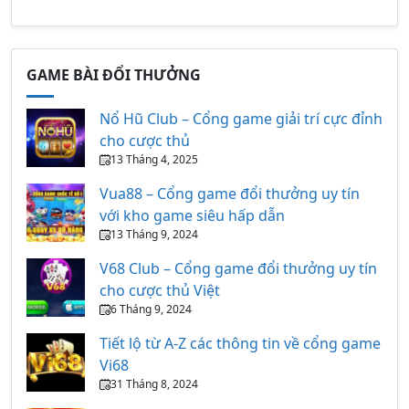
GAME BÀI ĐỔI THƯỞNG
Nổ Hũ Club – Cổng game giải trí cực đỉnh
cho cược thủ
13 Tháng 4, 2025
Vua88 – Cổng game đổi thưởng uy tín
với kho game siêu hấp dẫn
13 Tháng 9, 2024
V68 Club – Cổng game đổi thưởng uy tín
cho cược thủ Việt
6 Tháng 9, 2024
Tiết lộ từ A-Z các thông tin về cổng game
Vi68
31 Tháng 8, 2024