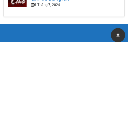
1 Tháng 7, 2024
Chính sách bảo mật
SV66
là nhà cái uy tín số 1 thị trường Châu Á hiện nay,
cung cấp nhiều trò chơi giải trí mang lại giá trị cao cho
người chơi
Địa chỉ: 5 Chử Đồng Tử, Phường 7,Tân Bình, Thành
phố Hồ Chí Minh