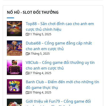
NỔ HŨ - SLOT ĐỔI THƯỞNG
Top88 – Sân chơi đỉnh cao cho anh em
cược thủ chính hiệu
11 Tháng 5, 2025
Dubai68 – Cổng game đẳng cấp nhất
cho anh em cược thủ
4 Tháng 5, 2025
V8Club – Cổng game đổi thưởng uy tín
cho anh em cược thủ
27 Tháng 4, 2025
Banh Club – Điểm đến mới cho những tín
đồ game thực thụ
20 Tháng 4, 2025
Giới thiệu về Fun79 – Cổng game đổi