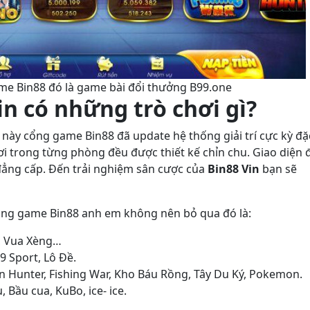
me Bin88 đó là game bài đổi thưởng B99.one
n có những trò chơi gì?
 này cổng game Bin88 đã update hệ thống giải trí cực kỳ đặ
hơi trong từng phòng đều được thiết kế chỉn chu. Giao diện 
ẳng cấp. Đến trải nghiệm sân cược của
Bin88 Vin
bạn sẽ
i cổng game Bin88 anh em không nên bỏ qua đó là:
ố, Vua Xèng…
99 Sport, Lô Đề.
n Hunter, Fishing War, Kho Báu Rồng, Tây Du Ký, Pokemon.
, Bầu cua, KuBo, ice- ice.