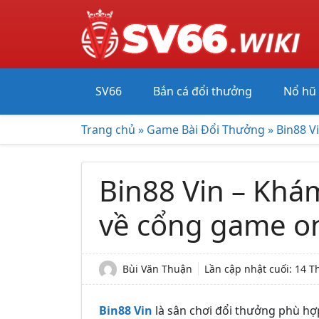
SV66
Bắn cá đổi thưởng
Nổ hũ 
Trang chủ
»
Game Bài Đổi Thưởng
»
Bin88 V
Bin88 Vin – Khá
về cổng game on
Bùi Văn Thuận
Lần cập nhật cuối:
14 T
Bin88 Vin
là sân chơi đổi thưởng phù hợp