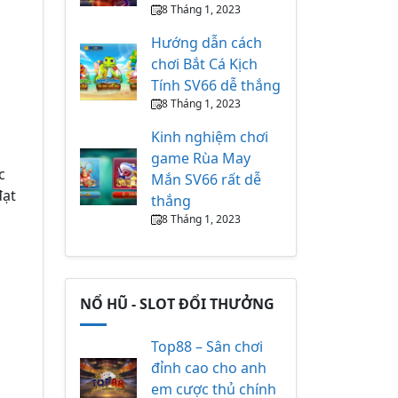
8 Tháng 1, 2023
Hướng dẫn cách
chơi Bắt Cá Kịch
Tính SV66 dễ thắng
8 Tháng 1, 2023
Kinh nghiệm chơi
game Rùa May
c
Mắn SV66 rất dễ
đạt
thắng
8 Tháng 1, 2023
NỔ HŨ - SLOT ĐỔI THƯỞNG
Top88 – Sân chơi
đỉnh cao cho anh
em cược thủ chính