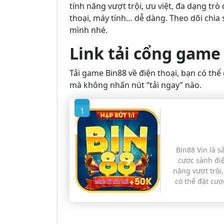
tính năng vượt trội, ưu việt, đa dạng trò
thoại, máy tính… dễ dàng. Theo dõi chia
mình nhé.
Link tải cổng game
Tải game Bin88 về điện thoại, bạn có thể 
mà không nhấn nút “tải ngay” nào.
1
Bin88 Vin là s
cược sành điệ
năng vượt trội,
có thể đặt cượ