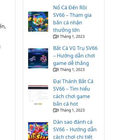
Nổ Cá Đến Rồi
SV66 – Tham gia
bắn cá nhận
ến,
thưởng lớn
9 Tháng 1, 2023
g
Bắt Cá Vũ Trụ SV66
– Hướng dẫn chơi
game dễ thắng
9 Tháng 1, 2023
Đại Thánh Bắt Cá
SV66 – Tìm hiểu
cách chơi game
bắn cá hot
9 Tháng 1, 2023
Dàn sao đánh cá
SV66 – Hướng dẫn
cách chơi chi tiết