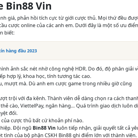
 Bin88 Vin
 giá, phản hồi tích cực từ giới cược thủ. Mọi thứ đều đượ
cầu cược online của các anh em. Dưới đây là một số ưu điể
n biết:
tín hàng đầu 2023
 hình ảnh sắc nét nhờ công nghệ HDR. Do đó, độ phân giải v
p hợp lý, khoa học, tính tương tác cao.
 tru, mượt mà. Dù anh em cược game trong nhiều giờ cũng
ợt trội với đa kênh. Thành viên dễ dàng chọn ra cách than
thẻ cào, ViettelPay, ngân hàng… Quá trình giao dịch luôn d
uyệt đối.
 của cược thủ bất cứ khoản phí nào.
ghiệp. Đội ngũ
Bin88 Vin
luôn tiếp nhận, giải quyết tất cả yê
ệt tình của bộ phận CSKH Bin88 ghi điểm lớn với thành viên.