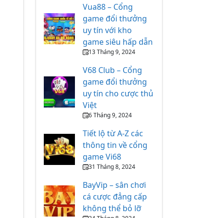
Vua88 – Cổng
game đổi thưởng
uy tín với kho
game siêu hấp dẫn
13 Tháng 9, 2024
V68 Club – Cổng
game đổi thưởng
uy tín cho cược thủ
Việt
6 Tháng 9, 2024
Tiết lộ từ A-Z các
thông tin về cổng
game Vi68
31 Tháng 8, 2024
BayVip – sân chơi
cá cược đẳng cấp
không thể bỏ lỡ