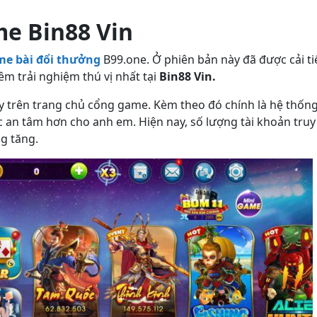
me Bin88 Vin
e bài đổi thưởng
B99.one. Ở phiên bản này đã được cải ti
êm trải nghiệm thú vị nhất tại
Bin88 Vin.
y trên trang chủ cổng game. Kèm theo đó chính là hệ thốn
 an tâm hơn cho anh em. Hiện nay, số lượng tài khoản truy
ng tăng.