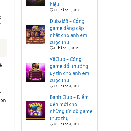
hiệu
11 Tháng 5, 2025
c
Dubai68 – Cổng
m
game đẳng cấp
nhất cho anh em
cược thủ
4 Tháng 5, 2025
V8Club – Cổng
ề
game đổi thưởng
uy tín cho anh em
cược thủ
27 Tháng 4, 2025
h
Banh Club – Điểm
iễn
đến mới cho
những tín đồ game
thực thụ
u
20 Tháng 4, 2025