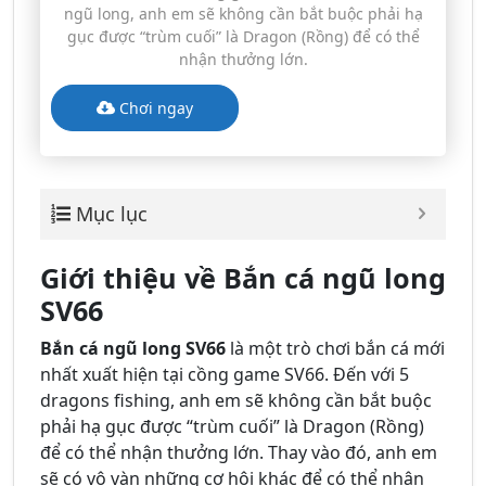
ngũ long, anh em sẽ không cần bắt buộc phải hạ
gục được “trùm cuối” là Dragon (Rồng) để có thể
nhận thưởng lớn.
Chơi ngay
Mục lục
Giới thiệu về Bắn cá ngũ long
SV66
Bắn cá ngũ long SV66
là một trò chơi bắn cá mới
nhất xuất hiện tại cồng game SV66. Đến với 5
dragons fishing, anh em sẽ không cần bắt buộc
phải hạ gục được “trùm cuối” là Dragon (Rồng)
để có thể nhận thưởng lớn. Thay vào đó, anh em
sẽ có vô vàn những cơ hội khác để có thể nhận