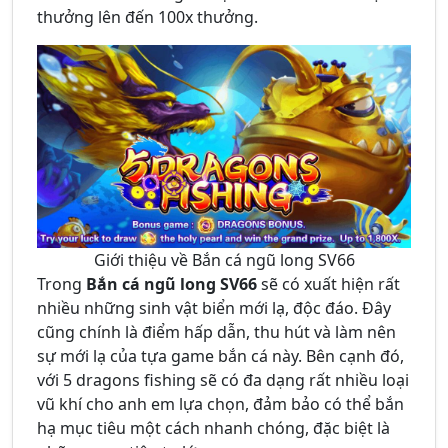
thưởng lên đến 100x thưởng.
Giới thiệu về Bắn cá ngũ long SV66
Trong
Bắn cá ngũ long SV66
sẽ có xuất hiện rất
nhiều những sinh vật biển mới lạ, độc đáo. Đây
cũng chính là điểm hấp dẫn, thu hút và làm nên
sự mới lạ của tựa game bắn cá này. Bên cạnh đó,
với 5 dragons fishing sẽ có đa dạng rất nhiều loại
vũ khí cho anh em lựa chọn, đảm bảo có thể bắn
hạ mục tiêu một cách nhanh chóng, đặc biệt là