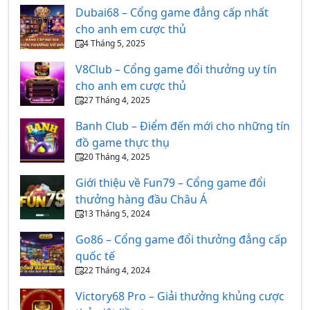
Dubai68 – Cổng game đẳng cấp nhất
cho anh em cược thủ
4 Tháng 5, 2025
V8Club – Cổng game đổi thưởng uy tín
cho anh em cược thủ
27 Tháng 4, 2025
Banh Club – Điểm đến mới cho những tín
đồ game thực thụ
20 Tháng 4, 2025
Giới thiệu về Fun79 – Cổng game đổi
thưởng hàng đầu Châu Á
13 Tháng 5, 2024
Go86 – Cổng game đổi thưởng đẳng cấp
quốc tế
22 Tháng 4, 2024
Victory68 Pro – Giải thưởng khủng cược