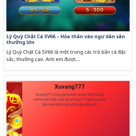
Lý Quỳ Chặt Cá SV66 – Hóa thân vào ngư dân săn
thưởng lớn
Lý Quỳ Chặt Cá SV66 là một trong các trò bắn cá đặc
sắc, thưởng cao. Anh em được...